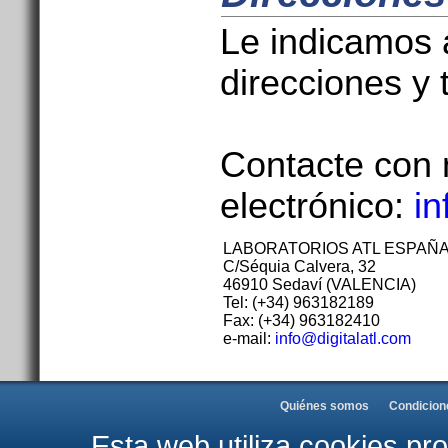
Le indicamos 
direcciones y 
Contacte con 
electrónico:
in
LABORATORIOS ATL ESPAÑA,
C/Séquia Calvera, 32
46910 Sedaví (VALENCIA)
Tel: (+34) 963182189
Fax: (+34) 963182410
e-mail:
info@digitalatl.com
Quiénes somos
Condicion
Esta web utiliza cookies pr