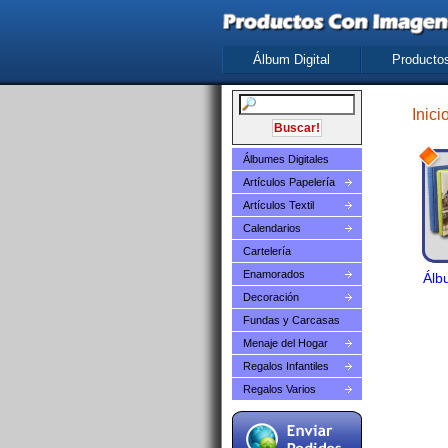
Álbum Digital
Producto
Inici
Álbumes Digitales
Artículos Papelería
Artículos Textil
Calendarios
Cartelería
Enamorados
Álb
Decoración
Fundas y Carcasas
Menaje del Hogar
Regalos Infantiles
Regalos Varios