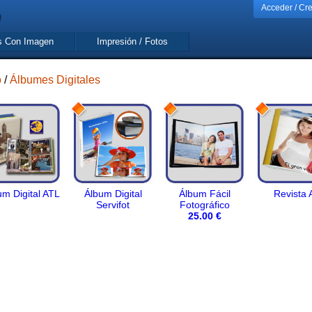
Acceder / Cr
s Con Imagen
Impresión / Fotos
o
/
Álbumes Digitales
um Digital ATL
Álbum Digital
Álbum Fácil
Revista 
Servifot
Fotográfico
25.00 €