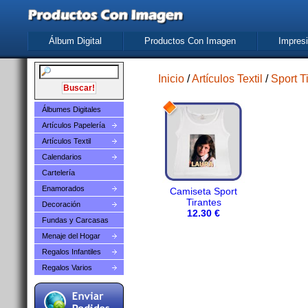
Álbum Digital
Productos Con Imagen
Impresi
Inicio
/
Artículos Textil
/
Sport T
Álbumes Digitales
Artículos Papelería
Artículos Textil
Calendarios
Cartelería
Enamorados
Camiseta Sport
Tirantes
Decoración
12.30 €
Fundas y Carcasas
Menaje del Hogar
Regalos Infantiles
Regalos Varios