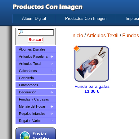
Álbum Digital
Productos Con Imagen
Impresi
Inicio
/
Artículos Textil
/
Fundas
Álbumes Digitales
Artículos Papelería
Artículos Textil
Calendarios
Cartelería
Enamorados
Funda para gafas
13.30 €
Decoración
Fundas y Carcasas
Menaje del Hogar
Regalos Infantiles
Regalos Varios