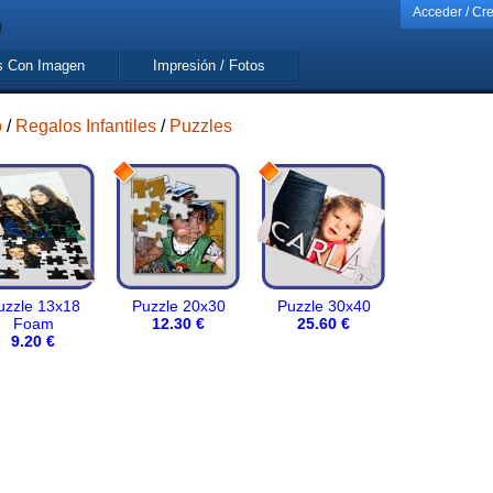
Acceder / Cr
s Con Imagen
Impresión / Fotos
o
/
Regalos Infantiles
/
Puzzles
uzzle 13x18
Puzzle 20x30
Puzzle 30x40
Foam
12.30 €
25.60 €
9.20 €