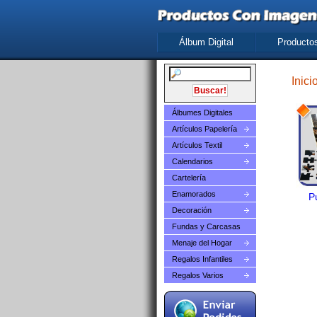
Álbum Digital
Producto
Inici
Álbumes Digitales
Artículos Papelería
Artículos Textil
Calendarios
Cartelería
Enamorados
P
Decoración
Fundas y Carcasas
Menaje del Hogar
Regalos Infantiles
Regalos Varios